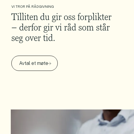
VI TROR PÅ RÅDGIVNING
Tilliten du gir oss forplikter
– derfor gir vi råd som står
seg over tid.
Avtal et møte