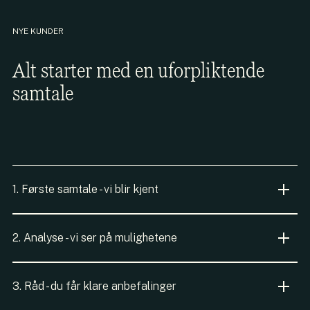
NYE KUNDER
Alt starter med en uforpliktende
samtale
1. Første samtale - vi blir kjent
Vi forteller om oss og vår filosofi. Du forteller om din
2. Analyse - vi ser på mulighetene
situasjon, dine behov og målet med investeringene. Vi
spør, lytter og noterer. Vi blir enige om videre prosess.
Våre rådgivere analyserer det du har fortalt oss og ser
Det koster ingenting å møte oss
3. Råd - du får klare anbefalinger
på hvilke investeringer som kan bidra til at du når