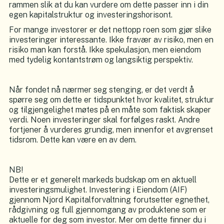
rammen slik at du kan vurdere om dette passer inn i din
egen kapitalstruktur og investeringshorisont.
For mange investorer er det nettopp roen som gjør slike
investeringer interessante. Ikke fravær av risiko, men en
risiko man kan forstå. Ikke spekulasjon, men eiendom
med tydelig kontantstrøm og langsiktig perspektiv.
Når fondet nå nærmer seg stenging, er det verdt å
spørre seg om dette er tidspunktet hvor kvalitet, struktur
og tilgjengelighet møtes på en måte som faktisk skaper
verdi. Noen investeringer skal forfølges raskt. Andre
fortjener å vurderes grundig, men innenfor et avgrenset
tidsrom. Dette kan være en av dem.
NB!
Dette er et generelt markeds budskap om en aktuell
investeringsmulighet. Investering i Eiendom (AIF)
gjennom Njord Kapitalforvaltning forutsetter egnethet,
rådgivning og full gjennomgang av produktene som er
aktuelle for deg som investor. Mer om dette finner du i