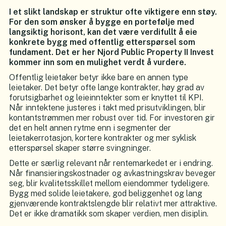
I et slikt landskap er struktur ofte viktigere enn støy.
For den som ønsker å bygge en portefølje med
langsiktig horisont, kan det være verdifullt å eie
konkrete bygg med offentlig etterspørsel som
fundament. Det er her Njord Public Property II Invest
kommer inn som en mulighet verdt å vurdere.
Offentlig leietaker betyr ikke bare en annen type
leietaker. Det betyr ofte lange kontrakter, høy grad av
forutsigbarhet og leieinntekter som er knyttet til KPI.
Når inntektene justeres i takt med prisutviklingen, blir
kontantstrømmen mer robust over tid. For investoren gir
det en helt annen rytme enn i segmenter der
leietakerrotasjon, kortere kontrakter og mer syklisk
etterspørsel skaper større svingninger.
Dette er særlig relevant når rentemarkedet er i endring.
Når finansieringskostnader og avkastningskrav beveger
seg, blir kvalitetsskillet mellom eiendommer tydeligere.
Bygg med solide leietakere, god beliggenhet og lang
gjenværende kontraktslengde blir relativt mer attraktive.
Det er ikke dramatikk som skaper verdien, men disiplin.