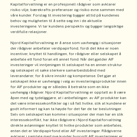
Kapitalforvaltning er en profesjonell rådgiver som avklarer
risiko vilje, bærekrafts preferanser og risiko evne sammen med
våre kunder. Forslag til investering bygger alltid på kundenes
behov og muligheten til å sette seg inn i de aktuelle
investeringene. Vi tar kundens perspektiv og bygger langsiktige
verdifulle relasjoner.
Njord Kapitalforvaltning er å anse som uavhengig i situasjoner
der rådgiver anbefaler verdipapirfond, fordi det ikke er noen
incentiver, knyttet til handlingen, for rådgiver eller selskapet å
anbefale ett fond foran ett annet fond. Når det gjelder AIF
investeringer vil inntjeningen til selskapet ha en annen struktur
og selskapet vil søke sterkere samarbeidsbånd med
leverandører, for å sikre innsikt og kompetanse. Det gjør at
selskapet ikke er uavhengig i valg av investeringsprodukter innen
for AIF produkter og er således å betrakte som en ikke
uavhengig rådgiver. Njord Kapitalforvaltning er opptatt av å være
åpen med og tydeliggjøre, at i anbefalingen av AIF produkter kan
det være interessekonflikter og i så fall hvilke, slik at kundene er
godt informert og kan ta høyde for det før de tar beslutninger.
Selv om selskapet kan komme i situasjoner der man har en slik
interessekonflikt, har ikke rådgivere i Njord Kapitalforvaltning
direkte avlønninger knyttet til hvilke produkter som anbefales,
enten det er Verdipapirfond eller AIF investeringer. Rådgiverne
avklarer i samtale med nye kunder hvorvidt AIF investeringer er