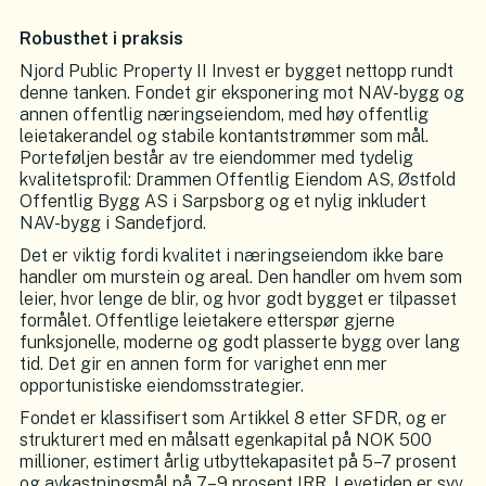
Robusthet i praksis
Njord Public Property II Invest er bygget nettopp rundt
denne tanken. Fondet gir eksponering mot NAV-bygg og
annen offentlig næringseiendom, med høy offentlig
leietakerandel og stabile kontantstrømmer som mål.
Porteføljen består av tre eiendommer med tydelig
kvalitetsprofil: Drammen Offentlig Eiendom AS, Østfold
Offentlig Bygg AS i Sarpsborg og et nylig inkludert
NAV-bygg i Sandefjord.
Det er viktig fordi kvalitet i næringseiendom ikke bare
handler om murstein og areal. Den handler om hvem som
leier, hvor lenge de blir, og hvor godt bygget er tilpasset
formålet. Offentlige leietakere etterspør gjerne
funksjonelle, moderne og godt plasserte bygg over lang
tid. Det gir en annen form for varighet enn mer
opportunistiske eiendomsstrategier.
Fondet er klassifisert som Artikkel 8 etter SFDR, og er
strukturert med en målsatt egenkapital på NOK 500
millioner, estimert årlig utbyttekapasitet på 5–7 prosent
og avkastningsmål på 7–9 prosent IRR. Levetiden er syv