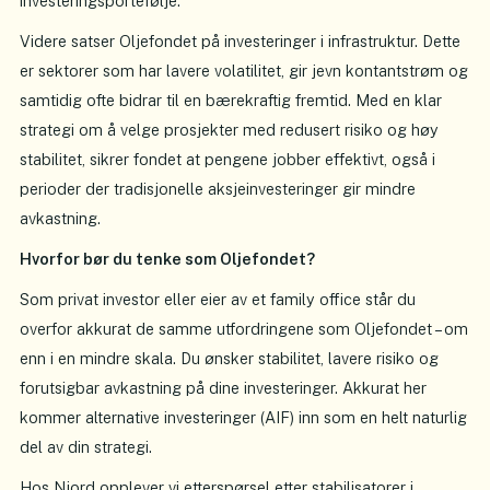
investeringsportefølje.
Videre satser Oljefondet på investeringer i infrastruktur. Dette
er sektorer som har lavere volatilitet, gir jevn kontantstrøm og
samtidig ofte bidrar til en bærekraftig fremtid. Med en klar
strategi om å velge prosjekter med redusert risiko og høy
stabilitet, sikrer fondet at pengene jobber effektivt, også i
perioder der tradisjonelle aksjeinvesteringer gir mindre
avkastning.
Hvorfor bør du tenke som Oljefondet?
Som privat investor eller eier av et family office står du
overfor akkurat de samme utfordringene som Oljefondet – om
enn i en mindre skala. Du ønsker stabilitet, lavere risiko og
forutsigbar avkastning på dine investeringer. Akkurat her
kommer alternative investeringer (AIF) inn som en helt naturlig
del av din strategi.
Hos Njord opplever vi etterspørsel etter stabilisatorer i