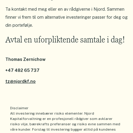
Ta kontakt med meg eller en av rådgiverne i Njord. Sammen
finner vi frem til om alternative investeringer passer for deg og
din portefølje.
Avtal en uforpliktende samtale i dag!
Thomas Zernichow
+47 482 65 737
tz@njordkf.no
Disclaimer
All investering innebærer risiko elementer. Njord
Kapitalforvaltning er en profesjonell rådgiver som avklarer
risiko vilje, bærekrafts preferanser og risiko evne sammen med
våre kunder. Forslag til investering bygger alltid på kundenes