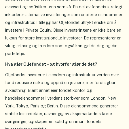
avansert og sofistikert enn som så. En del av fondets strategi
inkluderer alternative investeringer som unoterte eiendommer
og infrastruktur. I tillegg har Oljefondet uttrykt ønske om å
investere i Private Equity. Disse investeringene er ikke bare en
luksus for store institusjonelle investorer. De representerer en
viktig erfaring og lærdom som også kan gjelde deg og din
portefølje.
Hva gjør Oljefondet – og hvorfor gjør de det?
Oljefondet investerer i eiendom og infrastruktur verden over
for å redusere risiko og oppnå en jevnere, mer forutsigbar
avkastning. Blant annet eier fondet kontor- og
handelseiendommer i verdens storbyer som London, New
York, Tokyo, Paris og Berlin. Disse eiendommene genererer
stabile leieinntekter, uavhengig av aksjemarkedets korte
svingninger, og skaper en solid grunnmur i fondets