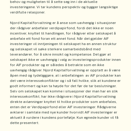
behov og muligheten til å sette seg inn i de aktuelle
investeringene. Vi tar kundens perspektiv og bygger langsiktige
verdifulle relasjoner.
Njord Kapitalforvaltning er å anse som uavhengig i situasjoner
der rådgiver anbefaler verdipapirfond, fordi det ikke er noen
incentiver, knyttet til handlingen, for rådgiver eller selskapet å
anbefale ett fond foran ett annet fond. Når det gjelder AIF
investeringer vil inntjeningen til selskapet ha en annen struktur
og selskapet vil søke sterkere samarbeidsbånd med
leverandører, for å sikre innsikt og kompetanse. Det gjør at
selskapet ikke er uavhengig i valg av investeringsprodukter innen
for AIF produkter og er således å betrakte som en ikke
uavhengig rådgiver. Njord Kapitalforvaltning er opptatt av å være
åpen med og tydeliggjøre, at i anbefalingen av AIF produkter kan
det være interessekonflikter og i så fall hvilke, slik at kundene er
godt informert og kan ta høyde for det før de tar beslutninger.
Selv om selskapet kan komme i situasjoner der man har en slik
interessekonflikt, har ikke rådgivere i Njord Kapitalforvaltning
direkte avlønninger knyttet til hvilke produkter som anbefales,
enten det er Verdipapirfond eller AIF investeringer. Rådgiverne
avklarer i samtale med nye kunder hvorvidt AIF investeringer er
aktuelt å vurdere i kundens portefølje. Kun egnede kunder vil få
dette presentert.