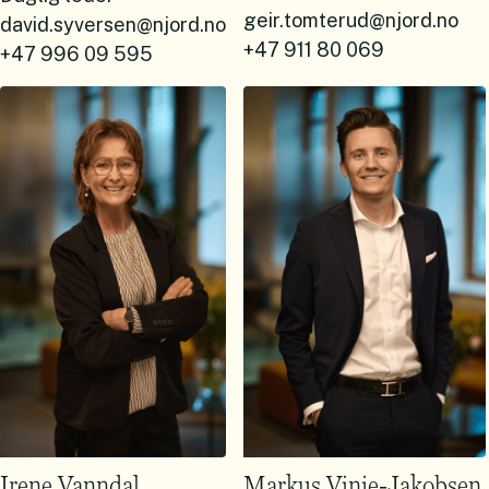
geir.tomterud@njord.no
david.syversen@njord.no
+47 911 80 069
+47 996 09 595
Irene Vanndal
Markus Vinje-Jakobsen