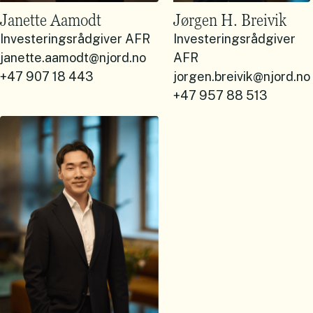
Janette Aamodt
Jørgen H. Breivik
Investeringsrådgiver AFR
Investeringsrådgiver
janette.aamodt@njord.no
AFR
+47 907 18 443
jorgen.breivik@njord.no
+47 957 88 513