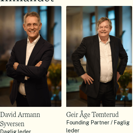
David Armann
Geir Åge Tømterud
Syversen
Founding Partner / Faglig
leder
Daglig leder