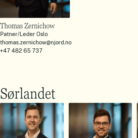
Thomas Zernichow
Patner/Leder Oslo
thomas.zernichow@njord.no
+47 482 65 737
Sørlandet