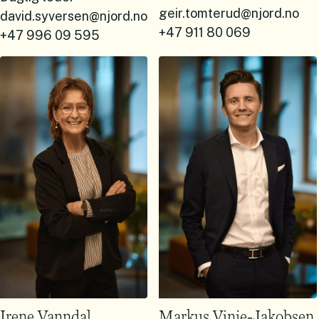
geir.tomterud@njord.no
david.syversen@njord.no
+47 911 80 069
+47 996 09 595
Irene Vanndal
Markus Vinje-Jakobsen