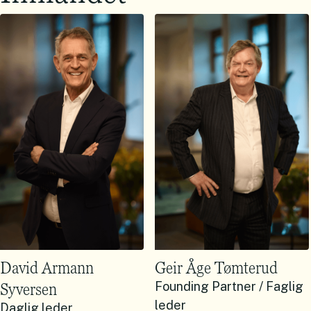
David Armann
Geir Åge Tømterud
Syversen
Founding Partner / Faglig
leder
Daglig leder