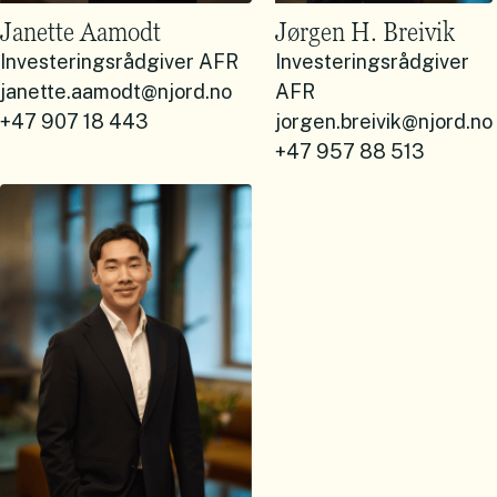
Janette Aamodt
Jørgen H. Breivik
Investeringsrådgiver AFR
Investeringsrådgiver
janette.aamodt@njord.no
AFR
+47 907 18 443
jorgen.breivik@njord.no
+47 957 88 513