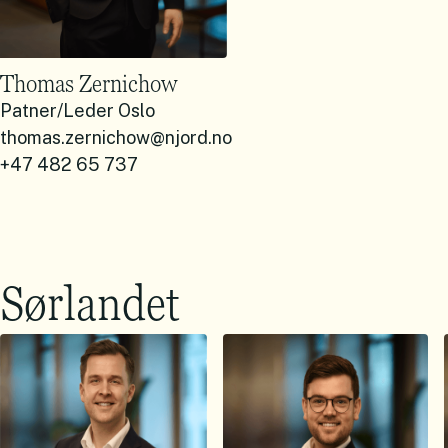
Thomas Zernichow
Patner/Leder Oslo
thomas.zernichow@njord.no
+47 482 65 737
Sørlandet