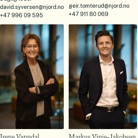
geir.tomterud@njord.no
david.syversen@njord.no
+47 911 80 069
+47 996 09 595
Irene Vanndal
Markus Vinje-Jakobsen