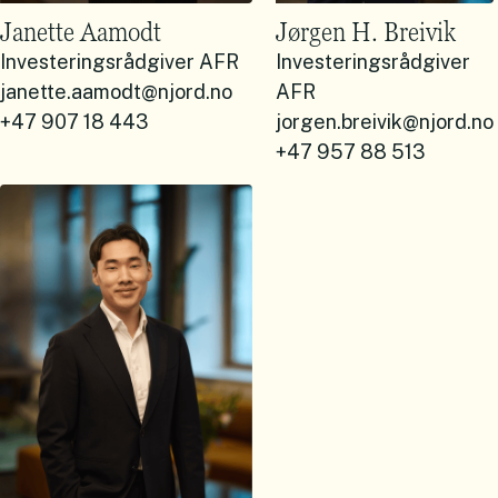
Janette Aamodt
Jørgen H. Breivik
Investeringsrådgiver AFR
Investeringsrådgiver
janette.aamodt@njord.no
AFR
+47 907 18 443
jorgen.breivik@njord.no
+47 957 88 513