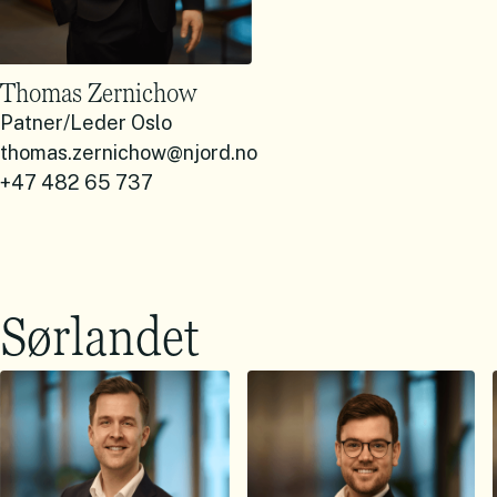
Thomas Zernichow
Patner/Leder Oslo
thomas.zernichow@njord.no
+47 482 65 737
Sørlandet