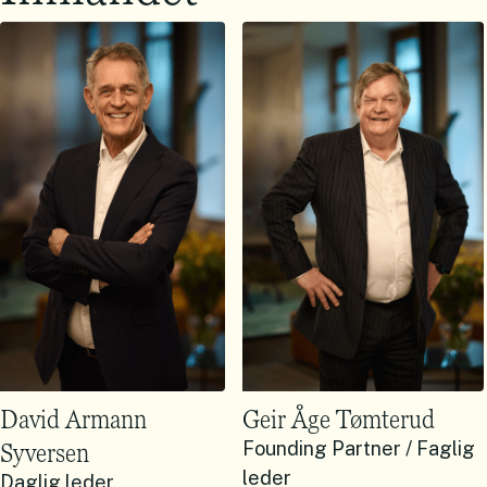
David Armann
Geir Åge Tømterud
Syversen
Founding Partner / Faglig
leder
Daglig leder